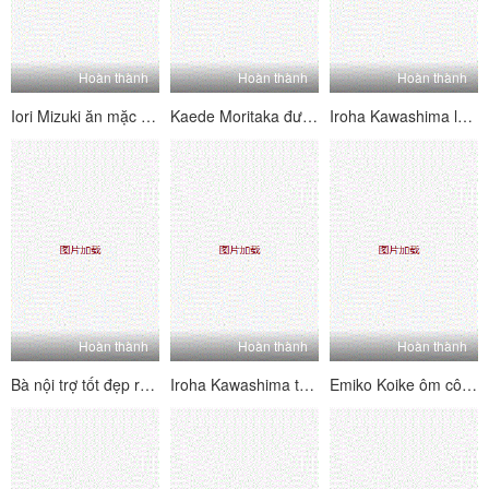
Hoàn thành
Hoàn thành
Hoàn thành
Iori Mizuki ăn mặc như một người giúp việc và làm hài lòng bậc thầy trẻ của mình
Kaede Moritaka được fucked Hardcore trong khi chồng cô ngủ
Iroha Kawashima làm việc của mình trên điện thoại và vẫn được lấp đầy
Hoàn thành
Hoàn thành
Hoàn thành
Bà nội trợ tốt đẹp ryo mút trong một cửa hàng tình dục
Iroha Kawashima thể hiện đồ chơi mới mà công ty của cô phát triển
Emiko Koike ôm cô con trai và người bạn thân nhất của mình trong một bộ ba người đẹp