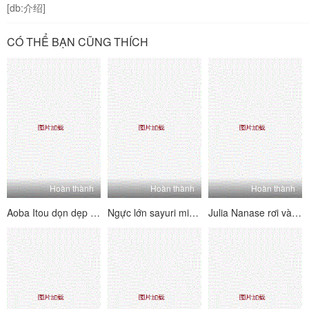
[db:介绍]
CÓ THỂ BẠN CŨNG THÍCH
Hoàn thành
Hoàn thành
Hoàn thành
Aoba Itou dọn dẹp và làm cho em trai của cô ấy kiêm một tải lớn
Ngực lớn sayuri mikami fucked thay vì thử quần áo
Julia Nanase rơi vào một tình huống dính trong khi bán một căn hộ