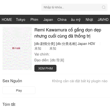
HOME
Tokyo
Phim
Japan
China
âu mỹ
Nhật
JAVHD
Hot
Nhật
Remi Kawamura cố gắng dọn dẹp
HDV
live
Bản
nhưng cuối cùng đã thống trị
Bản
[db:剧情分类]
[db:分类名称]
Japan
HDV
未知
未知
Vai chính:
Đạo diễn:
[db:导演]
XEM PHIM
Sex Nguồn
Không cần cài đặt bất kỳ plugin nào
Play
Tóm tắt