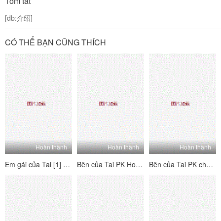
Tóm tắt
[db:介绍]
CÓ THỂ BẠN CŨNG THÍCH
Hoàn thành
Hoàn thành
Hoàn thành
Em gái của Tai [1] Tôi nghĩ về người mẫu này - Tôi mong chờ nó, đó là một món đồ hoàn hảo, quan hệ tình dục qua đường hậu môn, đánh hơi và phát ra các từ!
Bên của Tai PK House's Tai's Sides [4] Vui vẻ và hai mặt ~ Kiểm tra trang nơi bạn có thể thấy mỗi người chơi B của người chơi b ~ Lolita hét lên, đam mê và hung dữ!
Bên của Tai PK cho các bên của Tai [3] hai bên - hãy xem trang với hướng dẫn của mỗi cô gái - Lolita hét lên, đam mê và hung dữ!