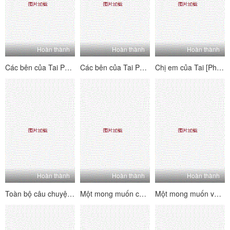
Hoàn thành
Hoàn thành
Hoàn thành
Các bên của Tai PK House's Tai's Sides [2] Vui vẻ và hai mặt ~ Kiểm tra trang web để xem mỗi người chơi B-Showers của B-Players ~ Lolita hét lên, đam mê và hung dữ!
Các bên của Tai PK House's Tai's Sides [1] Vui vẻ và hai mặt ~ Kiểm tra trang nơi bạn có thể thấy từng người chơi chữ B của người chơi la hét, đam mê và hung dữ!
Chị em của Tai [Phiên bản quyến rũ nhảy khỏa thân] Một tình yêu dâm dục siêu nhiều người, một cái nhìn siêu đa dạng với mức độ khó khăn cao
Hoàn thành
Hoàn thành
Hoàn thành
Toàn bộ câu chuyện về sự hồi hộp hài hước của một người bạn 3p [1] ấm lòng, thở dài, đĩ và đĩ
Một mong muốn cho mong muốn [Phần 2] phụ nữ trưởng thành không phải là một con người nói chung, và rất tinh tế và thực hiện các kỹ thuật tình dục.
Một mong muốn về tình dục [Phần 1] Phụ nữ trưởng thành không phải là một con người nói chung, và cực kỳ lành nghề trong việc thực hiện kỹ thuật tình dục