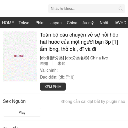
HOME
Tokyo
Phim
Japan
China
âu mỹ
Nhật
JAVHD
Hot
Nhật
Toàn bộ câu chuyện về sự hồi hộp
HDV
live
Bản
hài hước của một người bạn 3p [1]
Bản
ấm lòng, thở dài, đĩ và đĩ
[db:剧情分类]
[db:分类名称]
China
live
未知
未知
Vai chính:
Đạo diễn:
[db:导演]
XEM PHIM
Sex Nguồn
Không cần cài đặt bất kỳ plugin nào
Play